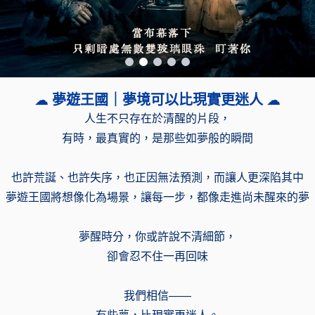
☁️ 夢遊王國｜夢境可以比現實更迷人 ☁️
人生不只存在於清醒的片段，
有時，最真實的，是那些如夢般的瞬間
也許荒誕、也許失序，也正因無法預測，而讓人更深陷其中
夢遊王國將想像化為場景，讓每一步，都像走進尚未醒來的夢
夢醒時分，你或許說不清細節，
卻會忍不住一再回味
我們相信——