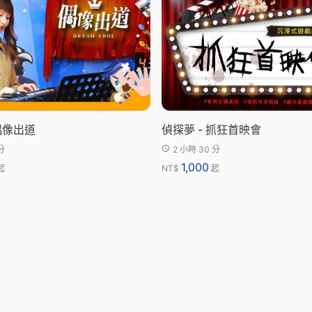
 偶像出道
偵探夢 - 抓狂首映會
分
2 小時 30 分
1,000
起
NT$
起