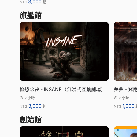
3,000
NT$
起
旗艦館
極恐惡夢 - INSANE（沉浸式互動劇場）
美夢 - 咒
2 小時
2 小時
3,000
1,000
NT$
起
NT$
創始館