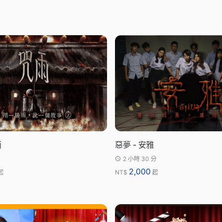
雨
惡夢 - 安雅
2 小時 30 分
2,000
起
NT$
起