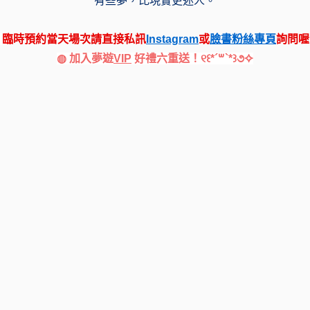
有些夢，比現實更迷人。
 
臨時預約當天場次請直接私訊
Instagram
或
臉書粉絲專頁
詢問喔
◍ 加入夢遊
VIP
 好禮六重送！୧꒰*´꒳`*꒱૭✧