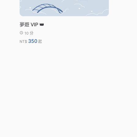
夢遊 VIP 👑
10 分
350
NT$
起