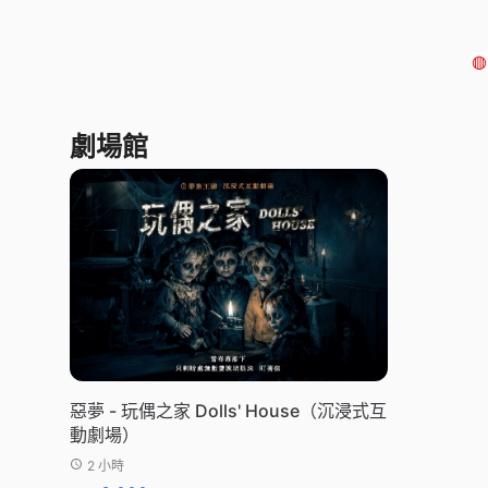
◍
劇場館
惡夢 - 玩偶之家 Dolls' House（沉浸式互
動劇場）
2 小時